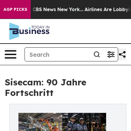
tive was CBS News New York...
Airlines Are Lobbying T
AGP PICKS
Sisecam: 90 Jahre
Fortschritt