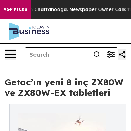
Chaos in Chattanooga. Newspaper Owner Calls the Peo
AGP PICKS
Getac’ın yeni 8 inç ZX80W
ve ZX80W-EX tabletleri